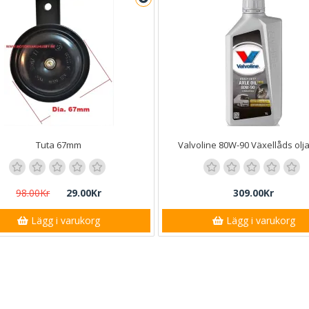
Tuta 67mm
Valvoline 80W-90 Växellåds olj
98.00Kr
29.00Kr
309.00Kr
Lägg i varukorg
Lägg i varukorg