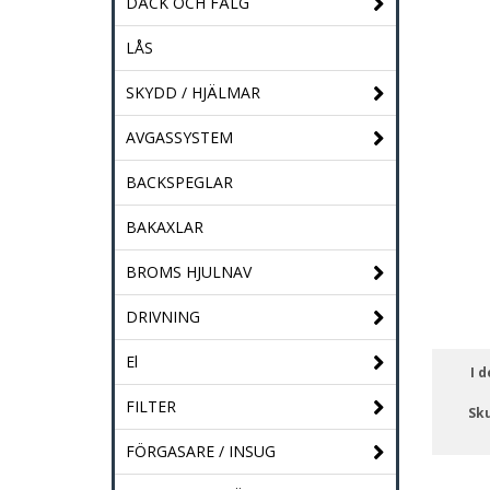
DÄCK OCH FÄLG
LÅS
SKYDD / HJÄLMAR
AVGASSYSTEM
BACKSPEGLAR
BAKAXLAR
BROMS HJULNAV
DRIVNING
El
I 
FILTER
Sku
FÖRGASARE / INSUG