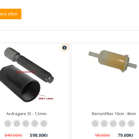
era efter
Avdragare 35 - 1,5mm
Bensinfilter 10cm - 8mm
849.00Kr
598.00Kr
98.00Kr
79.00Kr