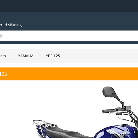
rad sökning
Hem
YAMAHA
YBR 125
125