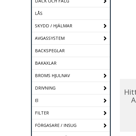
DÄCK OCH FÄLG
LÅS
SKYDD / HJÄLMAR
AVGASSYSTEM
BACKSPEGLAR
BAKAXLAR
BROMS HJULNAV
DRIVNING
Hit
A
El
FILTER
FÖRGASARE / INSUG