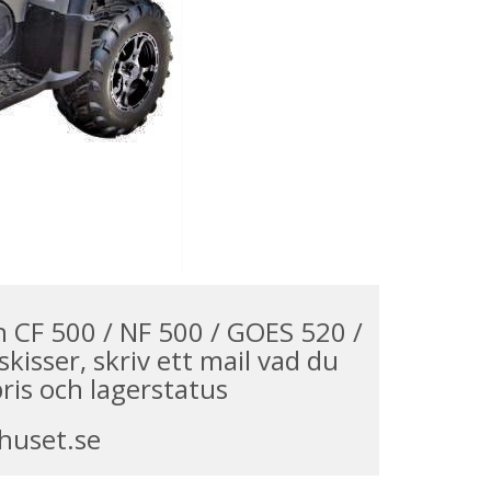
in CF 500 / NF 500 / GOES 520 /
kisser, skriv ett mail vad du
is och lagerstatus
huset.se