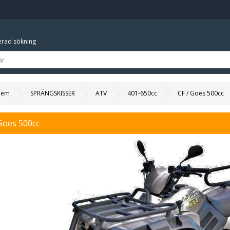
rad sökning
Hem
SPRÄNGSKISSER
ATV
401-650cc
CF / Goes 500cc
Goes 500cc