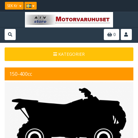
SEK Kr
0
KATEGORIER
150-400cc