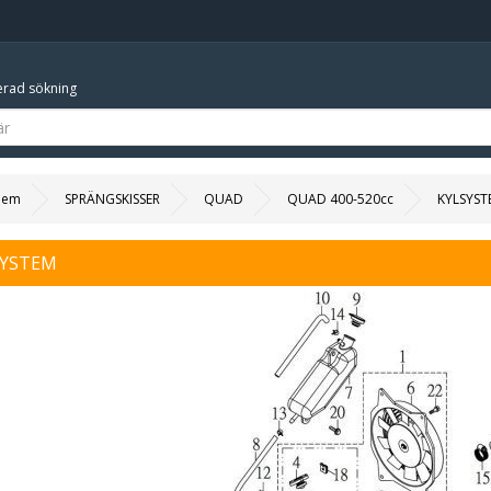
rad sökning
Hem
SPRÄNGSKISSER
QUAD
QUAD 400-520cc
KYLSYST
SYSTEM