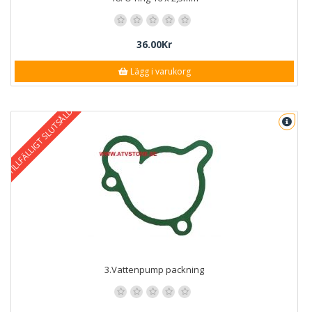
36.00Kr
Lägg i varukorg
TILLFÄLLIGT SLUTSÅLD
3.Vattenpump packning