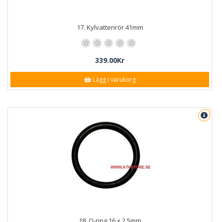
17. Kylvattenrör 41mm
339.00Kr
Lägg i varukorg
18. O-ring 16 x 2,5mm