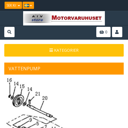
SEK Kr
0
KATEGORIER
VATTENPUMP