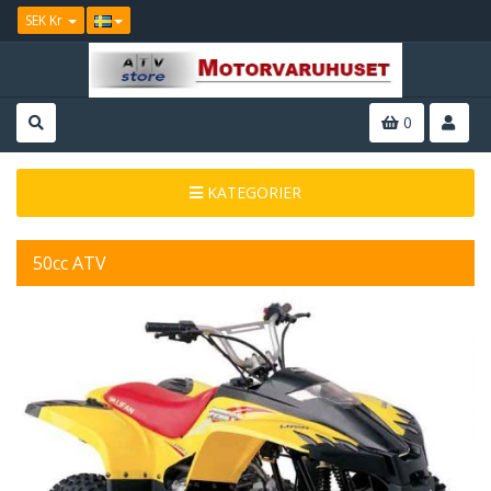
SEK Kr
0
KATEGORIER
50cc ATV