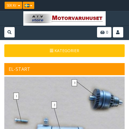
SEK Kr
0
KATEGORIER
EL-START