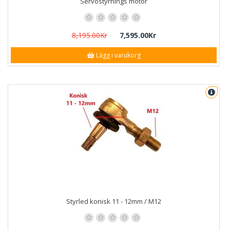
Servostyrnings motor
8,195.00Kr
7,595.00Kr
Lägg i varukorg
Styrled konisk 11 - 12mm / M12