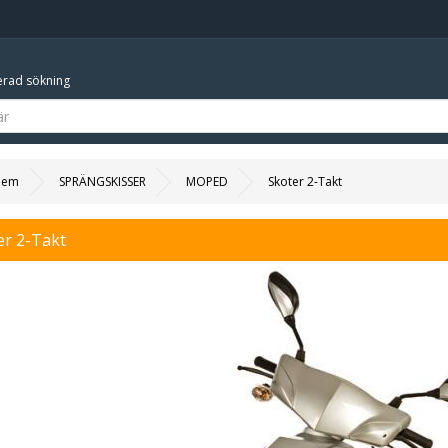
rad sökning
Hem
SPRÄNGSKISSER
MOPED
Skoter 2-Takt
er 2-Takt