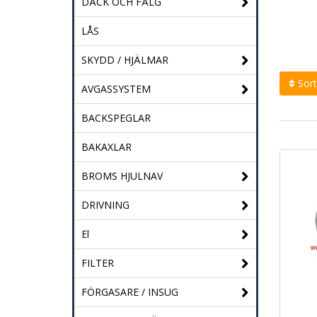
DÄCK OCH FÄLG
LÅS
SKYDD / HJÄLMAR
Sort
AVGASSYSTEM
BACKSPEGLAR
BAKAXLAR
BROMS HJULNAV
DRIVNING
El
FILTER
FÖRGASARE / INSUG