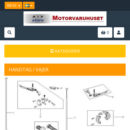
SEK Kr
0
KATEGORIER
HANDTAG / VAJER