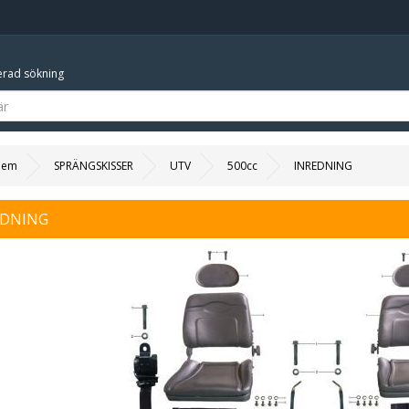
rad sökning
Hem
SPRÄNGSKISSER
UTV
500cc
INREDNING
EDNING