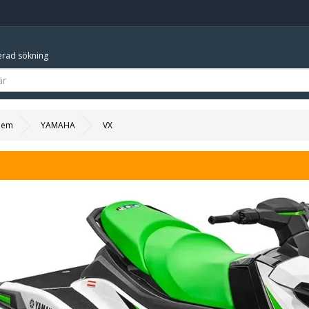
rad sökning
Hem
YAMAHA
VX