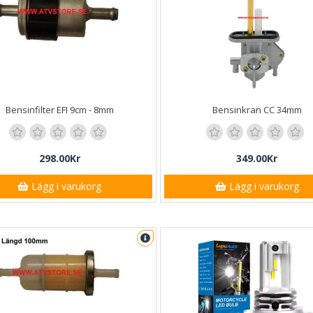
Bensinfilter EFI 9cm - 8mm
Bensinkran CC 34mm
298.00Kr
349.00Kr
Lägg i varukorg
Lägg i varukorg