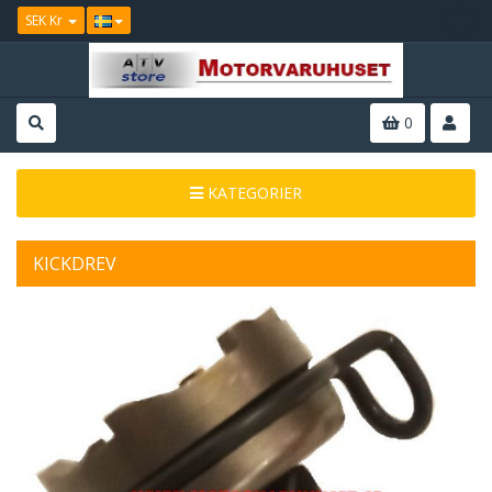
SEK Kr
0
KATEGORIER
KICKDREV