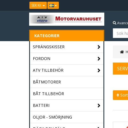
SEK Kr
Avance
KATEGORIER
SPRÄNGSKISSER
FORDON
SERV
ATV TILLBEHÖR
BÅTMOTORER
BÅT TILLBEHÖR
Sort
BATTERI
OLJOR - SMÖRJNING