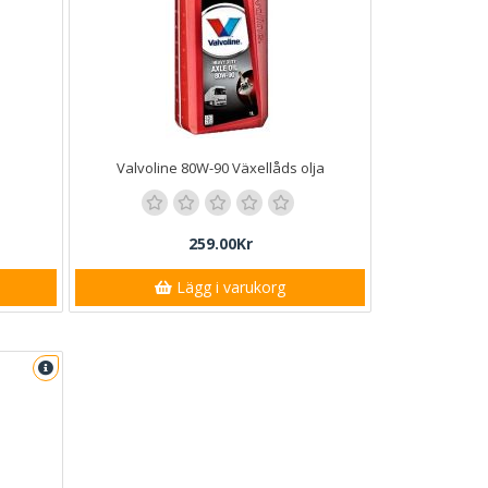
Valvoline 80W-90 Växellåds olja
259.00Kr
Lägg i varukorg