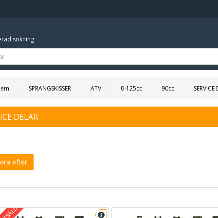
rad sökning
Hem
SPRÄNGSKISSER
ATV
0-125cc
90cc
SERVICE 
ICE DELAR
era efter