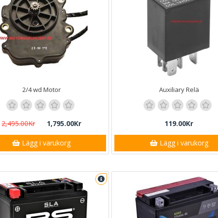
2/4 wd Motor
Auxiliary Relä
2,495.00Kr
1,795.00Kr
119.00Kr
Lägg i varukorg
Lägg i varukorg