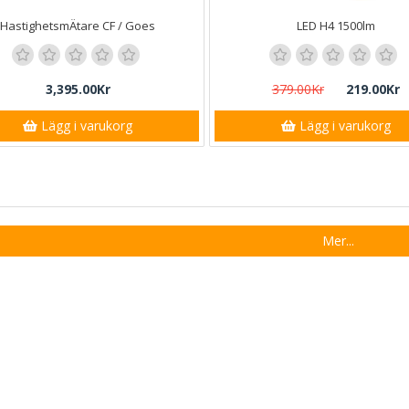
HastighetsmÄtare CF / Goes
LED H4 1500lm
3,395.00Kr
379.00Kr
219.00Kr
Lägg i varukorg
Lägg i varukorg
Mer...