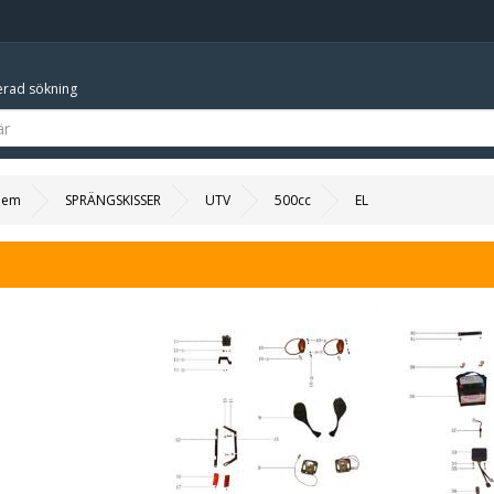
rad sökning
Hem
SPRÄNGSKISSER
UTV
500cc
EL