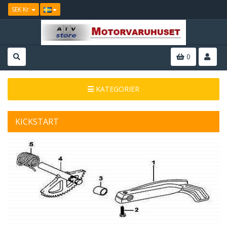
SEK Kr
0
KATEGORIER
KICKSTART