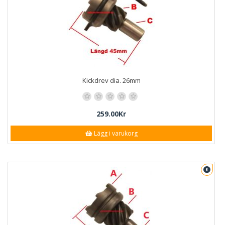
Kickdrev dia. 26mm
259.00Kr
Lägg i varukorg