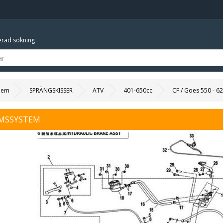
rad sökning
Hem
SPRÄNGSKISSER
ATV
401-650cc
CF / Goes 550 - 6
MSSYSTEM