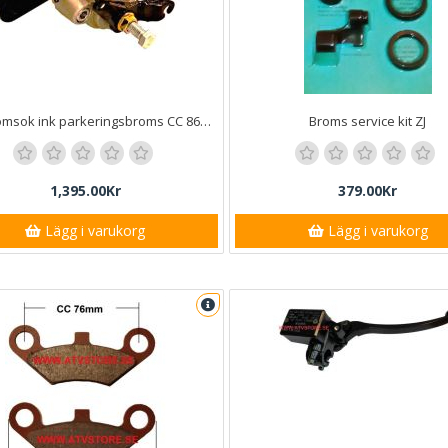
Bakbromsok ink parkeringsbroms CC 86mm
Broms service kit ZJ
1,395.00Kr
379.00Kr
Lägg i varukorg
Lägg i varukorg