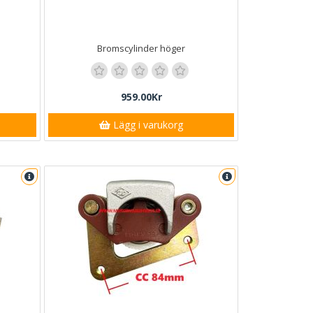
Bromscylinder höger
959.00Kr
Lägg i varukorg