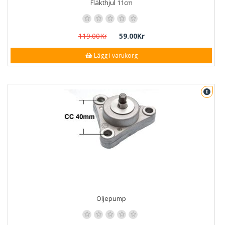
Fläkthjul 11cm
119.00Kr
59.00Kr
Lägg i varukorg
Oljepump