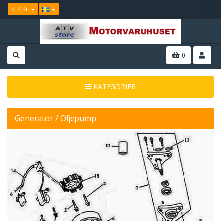
SEK Kr
0
KATEGORIER
Generator / Oljepump