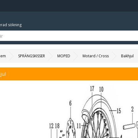
rad sökning
Hem
SPRÄNGSKISSER
MOPED
Motard / Cross
Bakhjul
jul