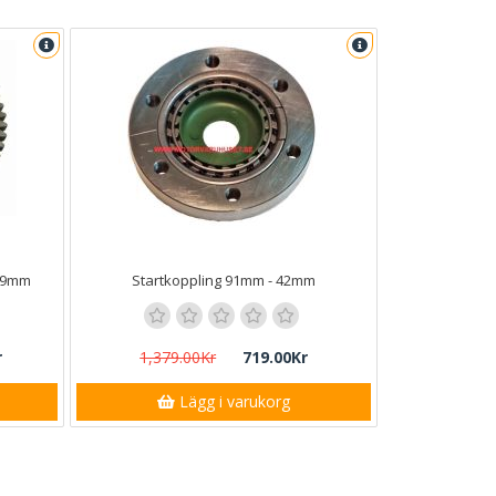
129mm
Startkoppling 91mm - 42mm
r
1,379.00Kr
719.00Kr
Lägg i varukorg