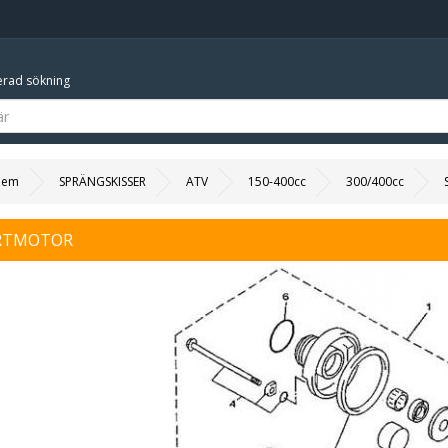
rad sökning
Hem
SPRÄNGSKISSER
ATV
150-400cc
300/400cc
RTMOTOR