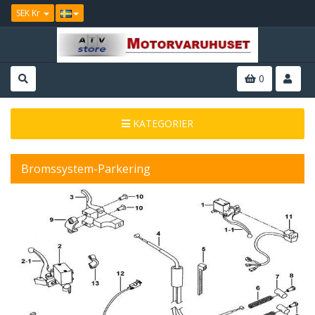
SEK Kr
0
KATEGORIER
Bromssystem-Parkering