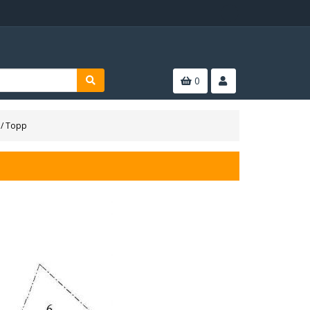
0
 / Topp