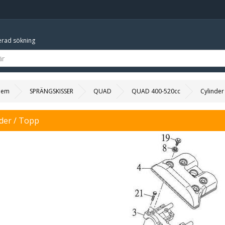
rad sökning
Hem
SPRÄNGSKISSER
QUAD
QUAD 400-520cc
Cylinder
nder / Topp