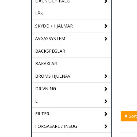
DÄCK OCH FÄLG
LÅS
SKYDD / HJÄLMAR
AVGASSYSTEM
BACKSPEGLAR
BAKAXLAR
BROMS HJULNAV
DRIVNING
El
FILTER
Sort
FÖRGASARE / INSUG