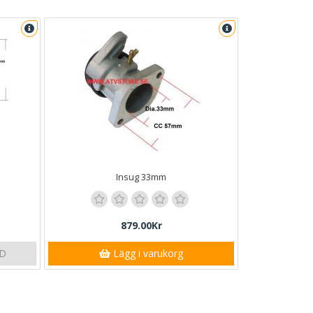
Insug 33mm
879.00Kr
LD
Lägg i varukorg