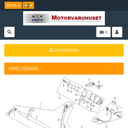
SEK Kr
0
KATEGORIER
VÄXELFÖRARE