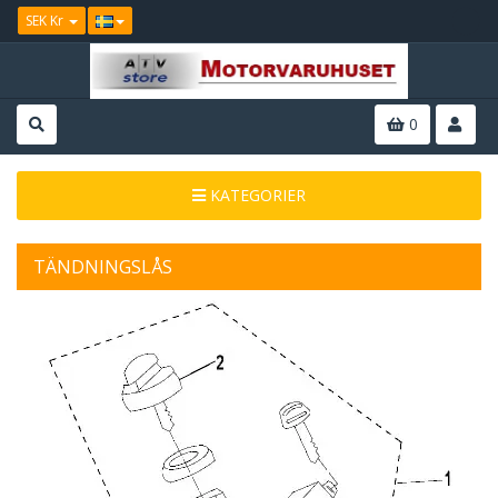
SEK Kr
0
KATEGORIER
TÄNDNINGSLÅS