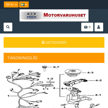
SEK Kr
0
KATEGORIER
TÄNDNINGSLÅS