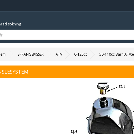
rad sökning
Hem
SPRÄNGSKISSER
ATV
0-125cc
50-110cc Barn ATV:e
NSLESYSTEM