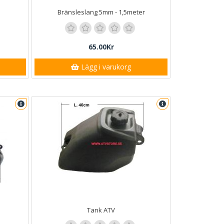
Bränsleslang 5mm - 1,5meter
65.00Kr
Lägg i varukorg
Tank ATV