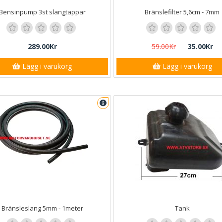
Bensinpump 3st slangtappar
Bränslefilter 5,6cm - 7mm
289.00Kr
59.00Kr
35.00Kr
Lägg i varukorg
Lägg i varukorg
Bränsleslang 5mm - 1meter
Tank