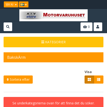
SEK Kr
0
KATEGORIER
BakskÄrm
Visa
Sortera efter
Se underkategorierna ovan för att finna det du söker.