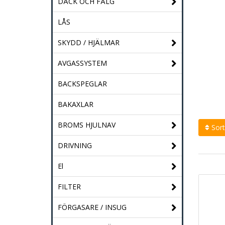
DÄCK OCH FÄLG
LÅS
SKYDD / HJÄLMAR
AVGASSYSTEM
BACKSPEGLAR
BAKAXLAR
BROMS HJULNAV
Sort
DRIVNING
El
FILTER
FÖRGASARE / INSUG