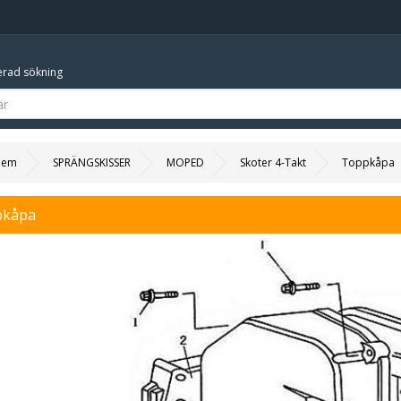
rad sökning
Hem
SPRÄNGSKISSER
MOPED
Skoter 4-Takt
Toppkåpa
pkåpa