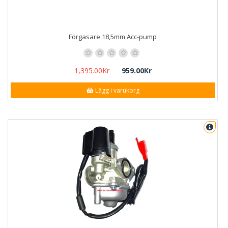
Förgasare 18,5mm Acc-pump
1,395.00Kr
959.00Kr
Lägg i varukorg