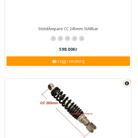
StötdÄmpare CC 245mm StÄllbar
598.00Kr
Lägg i varukorg