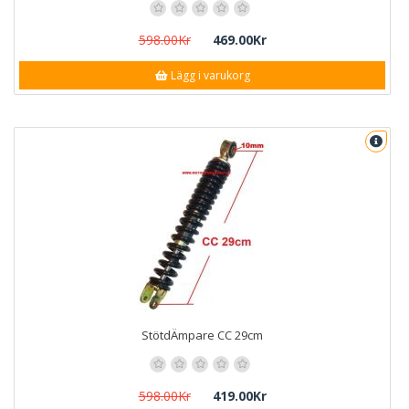
598.00Kr
469.00Kr
Lägg i varukorg
StötdÄmpare CC 29cm
598.00Kr
419.00Kr