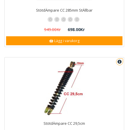
StötdÄmpare CC 285mm StÄllbar
949.00Kr
698.00Kr
Lägg i varukorg
StötdÄmpare CC 29,5cm