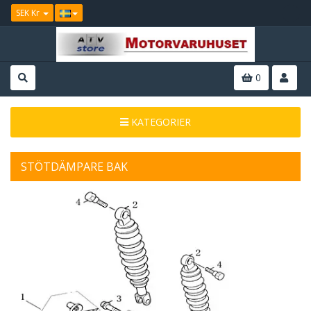
SEK Kr
0
KATEGORIER
STÖTDÄMPARE BAK