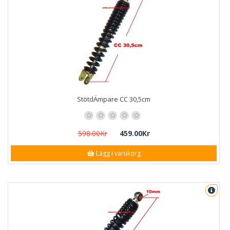
StötdÄmpare CC 30,5cm
598.00Kr
459.00Kr
Lägg i varukorg