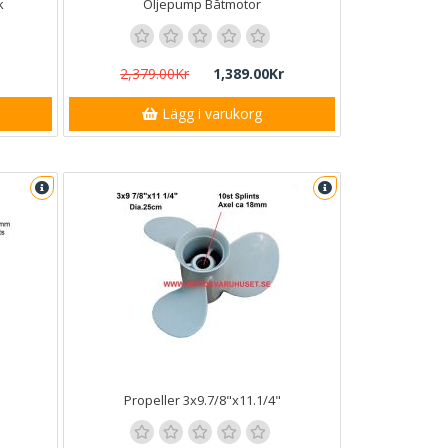
k
Oljepump Båtmotor
2,379.00Kr
1,389.00Kr
Lägg i varukorg
Propeller 3x9.7/8"x11.1/4"