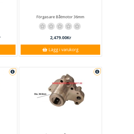
Förgasare Båtmotor 36mm
r
2,479.00Kr
Lägg i varukorg