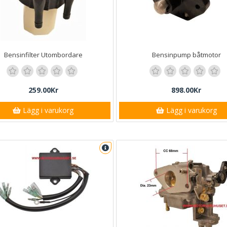
Bensinfilter Utombordare
Bensinpump båtmotor
259.00Kr
898.00Kr
Lägg i varukorg
Lägg i varukorg