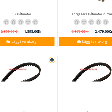
CDI Båtmotor
Förgasare Båtmotor 23mm
2,359.00Kr
1,898.00Kr
2,879.00Kr
2,479.00K
Lägg i varukorg
Lägg i varukorg