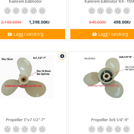
Kamrem båtmotor
Kamrem båtmotor 9,9 - 15h
2,100.00Kr
1,398.00Kr
640.00Kr
498.00Kr
Lägg i varukorg
Lägg i varukorg
Propeller 3"x7.1/2"-7"
Propeller 3x9.1/4"-9"