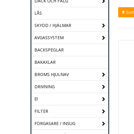
DÄCK OCH FÄLG
Sort
LÅS
SKYDD / HJÄLMAR
AVGASSYSTEM
BACKSPEGLAR
BAKAXLAR
BROMS HJULNAV
DRIVNING
El
FILTER
FÖRGASARE / INSUG