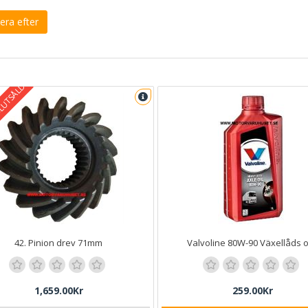
era efter
SLUTSÅLD
42. Pinion drev 71mm
Valvoline 80W-90 Växellåds o
1,659.00Kr
259.00Kr