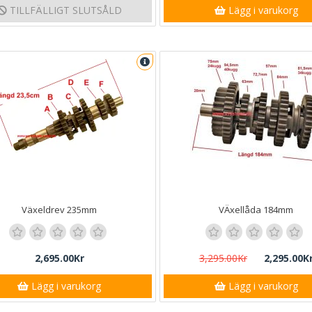
TILLFÄLLIGT SLUTSÅLD
Lägg i varukorg
Växeldrev 235mm
VÄxellåda 184mm
2,695.00Kr
3,295.00Kr
2,295.00K
Lägg i varukorg
Lägg i varukorg