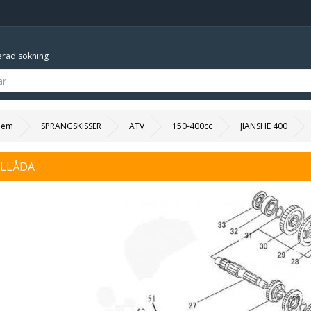
rad sökning
Hem
SPRÄNGSKISSER
ATV
150-400cc
JIANSHE 400
ELLÅDA