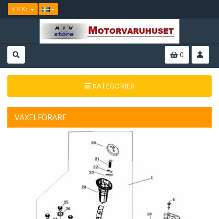
SEK Kr
0
KATEGORIER
VÄXELFÖRARE