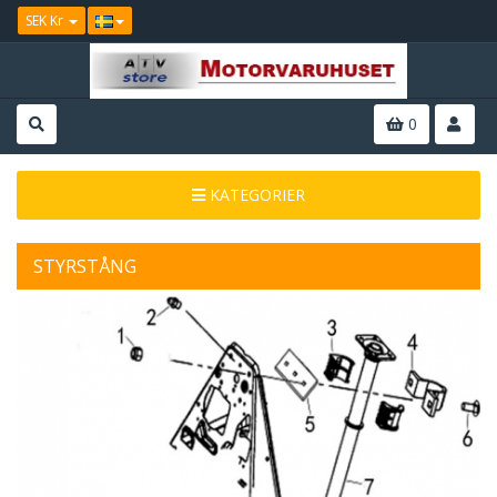
SEK Kr
0
KATEGORIER
STYRSTÅNG