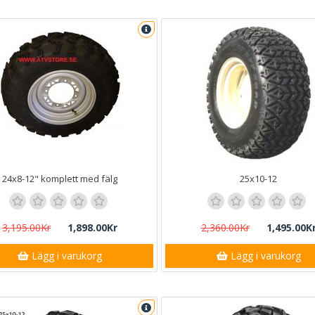
24x8-12" komplett med fälg
25x10-12
3,195.00Kr
1,898.00Kr
2,360.00Kr
1,495.00K
Lägg i varukorg
Lägg i varukorg