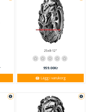
25x8-12"
r
959.00Kr
Lägg i varukorg