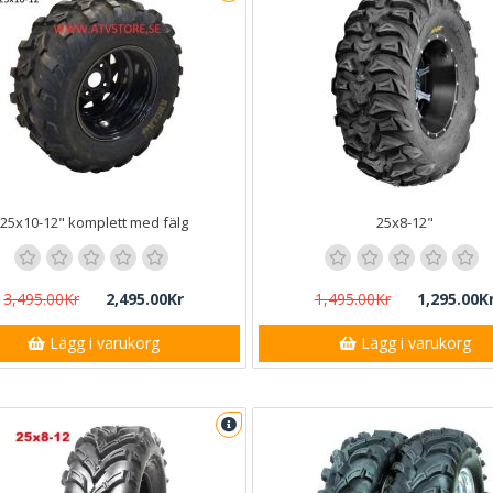
25x10-12" komplett med fälg
25x8-12"
3,495.00Kr
2,495.00Kr
1,495.00Kr
1,295.00K
Lägg i varukorg
Lägg i varukorg