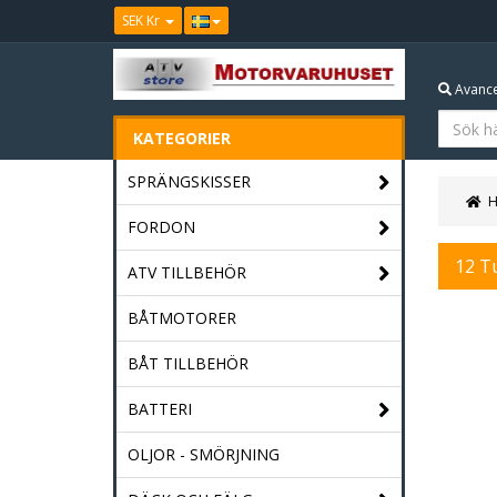
SEK Kr
Avance
KATEGORIER
SPRÄNGSKISSER
FORDON
12 T
ATV TILLBEHÖR
BÅTMOTORER
BÅT TILLBEHÖR
BATTERI
OLJOR - SMÖRJNING