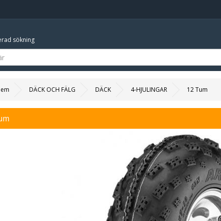
rad sökning
Hem
DÄCK OCH FÄLG
DÄCK
4-HJULINGAR
12 Tum
um