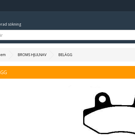
rad sökning
Hem
BROMS HJULNAV
BELÄGG
ÄGG