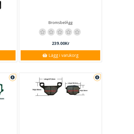
BromsbelÄgg
239.00Kr
Lägg i varukorg