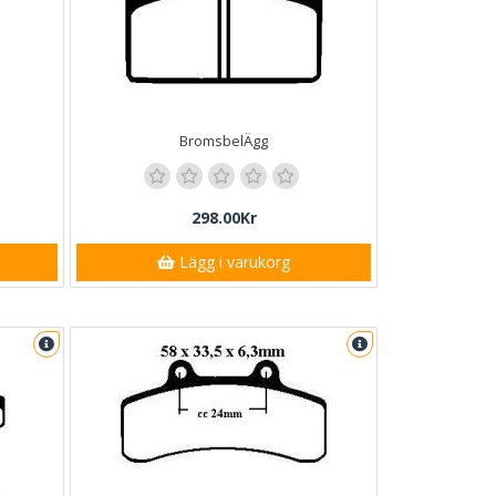
BromsbelÄgg
298.00Kr
Lägg i varukorg