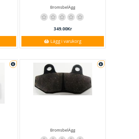
BromsbelÄgg
349.00Kr
Lägg i varukorg
BromsbelÄgg